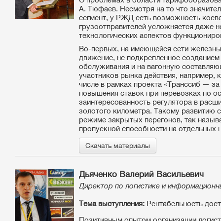
А. Тюфаев. Несмотря на то что значит
сегмент, у РЖД есть возможность косве
грузоотправителей усложняется даже не
технологических аспектов функциониро
Во-первых, на имеющейся сети железны
движение, не подкрепленное созданием 
обслуживания и на вагонную составляю
участников рынка действия, например, 
числе в рамках проекта «Транссиб — за
повышения ставок при перевозках по о
заинтересованность регулятора в расши
золотого километра. Такому развитию 
режиме закрытых перегонов, так называ
пропускной способности на отдельных н
Скачать материалы
Дьяченко Валерий Васильевич
Директор по логистике и информационн
Тема выступления:
Рентабельность дост
Позитивным опытом организации логист