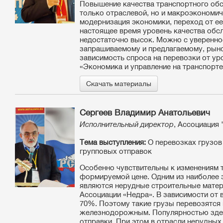
Повышение качества транспортного обс
только отраслевой, но и макроэкономи
модернизация экономики, переход от ее
настоящее время уровень качества обс
недостаточно высок. Можно с увереннос
запрашиваемому и предлагаемому, рыно
зависимость спроса на перевозки от у
«Экономика и управление на транспорт
Скачать материалы
Сергеев Владимир Анатольевич
Исполнительный директор
, Ассоциация 
Тема выступления:
О перевозках грузов
групповых отправок
Особенно чувствительны к изменениям т
формируемой цене. Одним из наиболее 
являются нерудные строительные матери
Ассоциации «Недра». В зависимости от 
70%. Поэтому такие грузы перевозятся
железнодорожным. Популярностью здес
отправки. При этом в отрасли нерудных 