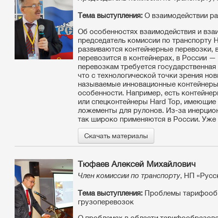
Тема выступления:
О взаимодействии ра
Об особенностях взаимодействия и вза
председатель комиссии по транспорту Н
развиваются контейнерные перевозки, в
перевозится в контейнерах, в России —
перевозкам требуется государственная 
что с технологической точки зрения но
называемые инновационные контейнеры, 
особенности. Например, есть контейне
или спецконтейнеры Hard Top, имеющи
ложементы для рулонов. Из-за инерцио
так широко применяются в России. Уже
Скачать материалы
Тюфаев Алексей Михайлович
Член комиссии по транспорту
, НП «Русс
Тема выступления:
Проблемы тарифообра
грузоперевозок
О проблемах в области тарифообразова