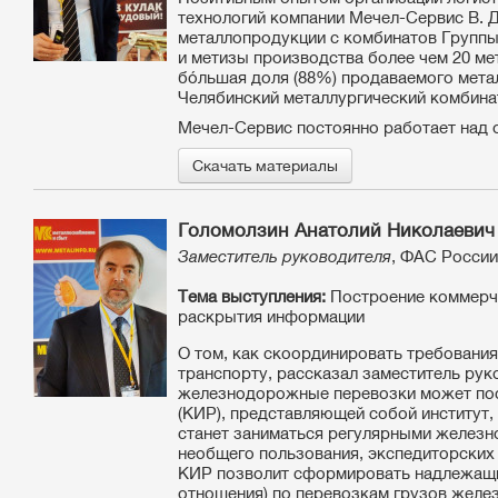
технологий компании Мечел-Сервис В. Д
металлопродукции с комбинатов Группы
и метизы производства более чем 20 ме
бóльшая доля (88%) продаваемого мета
Челябинский металлургический комбина
Мечел-Сервис постоянно работает над 
Скачать материалы
Голомолзин Анатолий Николаевич
Заместитель руководителя
, ФАС России
Тема выступления:
Построение коммерче
раскрытия информации
О том, как скоординировать требовани
транспорту, рассказал заместитель ру
железнодорожные перевозки может пос
(КИР), представляющей собой институт,
станет заниматься регулярными железн
необщего пользования, экспедиторских 
КИР позволит сформировать надлежащий
отношения) по перевозкам грузов желе